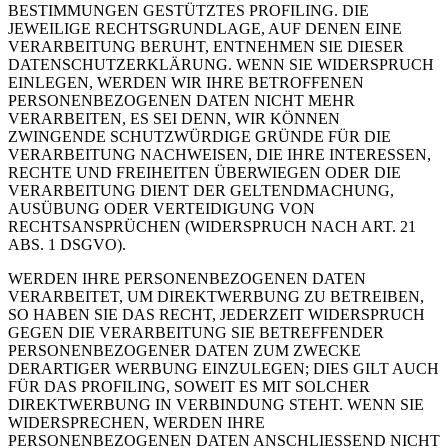
BESTIMMUNGEN GESTÜTZTES PROFILING. DIE
JEWEILIGE RECHTSGRUNDLAGE, AUF DENEN EINE
VERARBEITUNG BERUHT, ENTNEHMEN SIE DIESER
DATENSCHUTZERKLÄRUNG. WENN SIE WIDERSPRUCH
EINLEGEN, WERDEN WIR IHRE BETROFFENEN
PERSONENBEZOGENEN DATEN NICHT MEHR
VERARBEITEN, ES SEI DENN, WIR KÖNNEN
ZWINGENDE SCHUTZWÜRDIGE GRÜNDE FÜR DIE
VERARBEITUNG NACHWEISEN, DIE IHRE INTERESSEN,
RECHTE UND FREIHEITEN ÜBERWIEGEN ODER DIE
VERARBEITUNG DIENT DER GELTENDMACHUNG,
AUSÜBUNG ODER VERTEIDIGUNG VON
RECHTSANSPRÜCHEN (WIDERSPRUCH NACH ART. 21
ABS. 1 DSGVO).
WERDEN IHRE PERSONENBEZOGENEN DATEN
VERARBEITET, UM DIREKTWERBUNG ZU BETREIBEN,
SO HABEN SIE DAS RECHT, JEDERZEIT WIDERSPRUCH
GEGEN DIE VERARBEITUNG SIE BETREFFENDER
PERSONENBEZOGENER DATEN ZUM ZWECKE
DERARTIGER WERBUNG EINZULEGEN; DIES GILT AUCH
FÜR DAS PROFILING, SOWEIT ES MIT SOLCHER
DIREKTWERBUNG IN VERBINDUNG STEHT. WENN SIE
WIDERSPRECHEN, WERDEN IHRE
PERSONENBEZOGENEN DATEN ANSCHLIESSEND NICHT